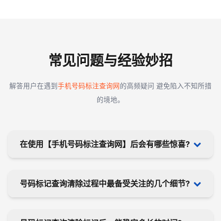
常见问题与经验妙招
解答用户在遇到
手机号码标注查询网
的高频疑问 避免陷入不知所措
的境地。
在使用【手机号码标注查询网】后会有哪些惊喜?
号码标记状态被具体是被哪些平台标记的一目了然，
号码标记查询清除过程中最备受关注的几个细节?
了解问题的起因之后，就能完美解决问题。
标记平台五花八门，要是遗漏了一些平台也是美中不