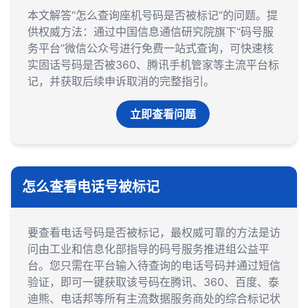
本文解答“怎么查询座机号码是否被标记”的问题。提
供权威方法：通过中国信息通信研究院旗下“码号服
务平台”微信公众号进行免费一站式查询，可快速核
实固话号码是否被360、腾讯手机管家等主流平台标
记，并获取后续申诉取消的完整指引。
立即查看问题
怎么查看电话号被标记
要查看电话号码是否被标记，最权威可靠的方法是访
问由工业和信息化部指导的码号服务推进组公益平
台。您只需在平台输入待查询的电话号码并通过短信
验证，即可一键获取该号码在腾讯、360、百度、泰
迪熊、电话邦等所有主流数据服务商处的综合标记状