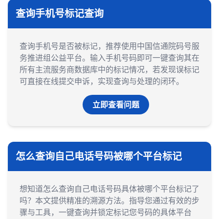
查询手机号标记查询
查询手机号是否被标记，推荐使用中国信通院码号服
务推进组公益平台。输入手机号码即可一键查询其在
所有主流服务商数据库中的标记情况，若发现误标记
可直接在线提交申诉，实现查询与处理的闭环。
立即查看问题
怎么查询自己电话号码被哪个平台标记
想知道怎么查询自己电话号码具体被哪个平台标记了
吗？本文提供精准的溯源方法。指导您通过有效的步
骤与工具，一键查询并锁定标记您号码的具体平台