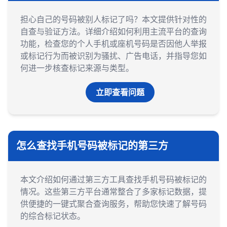
担心自己的号码被别人标记了吗？本文提供针对性的
自查与验证方法。详细介绍如何利用主流平台的查询
功能，检查您的个人手机或座机号码是否因他人举报
或标记行为而被识别为骚扰、广告电话，并指导您如
何进一步核查标记来源与类型。
立即查看问题
怎么查找手机号码被标记的第三方
本文介绍如何通过第三方工具查找手机号码被标记的
情况。这些第三方平台通常整合了多家标记数据，提
供便捷的一键式聚合查询服务，帮助您快速了解号码
的综合标记状态。