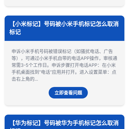
【小米标记】号码被小米手机标记怎么取消
标记
申诉小米手机号码被错误标记（如骚扰电话、广告
等），‌可通过小米手机自带的电话APP操作‌，审核通
常需3-5个工作日。‌‌申诉步骤‌打开电话APP‌：在小米
手机桌面找到“电话”应用并打开。‌‌‌进入设置菜单‌：点
击右上角的...
立即查看问题
【华为标记】号码被华为手机标记怎么取消