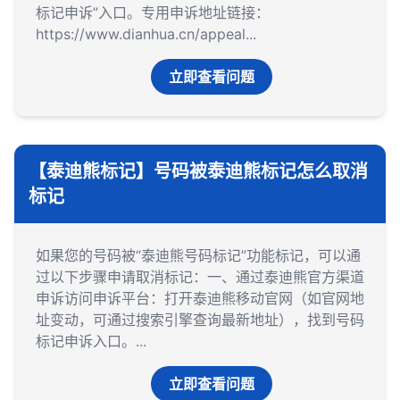
标记申诉”入口。专用申诉地址链接：
https://www.dianhua.cn/appeal...
立即查看问题
【泰迪熊标记】号码被泰迪熊标记怎么取消
标记
如果您的号码被“泰迪熊号码标记”功能标记，可以通
过以下步骤申请取消标记：一、通过泰迪熊官方渠道
申诉‌访问申诉平台‌：打开泰迪熊移动官网（如官网地
址变动，可通过搜索引擎查询最新地址），找到号码
标记申诉入口。...
立即查看问题