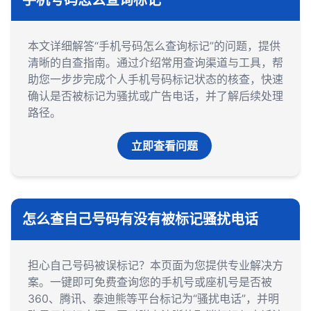
手机号码怎么查询标记
本文详细解答“手机号码怎么查询标记”的问题，提供
清晰的自查指南。通过介绍常用查询渠道与工具，帮
助您一步步完成个人手机号码标记状态的核查，快速
确认是否被标记为骚扰或广告电话，并了解后续处理
路径。
立即查看问题
怎么查自己号码有没有被标记骚扰电话
担心自己号码被误标记？本页面为您提供专业解决方
案。一键即可免费查询您的手机号或座机号是否被
360、腾讯、泰迪熊等平台标记为“骚扰电话”，并明