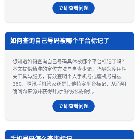
立即查看问题
如何查询自己号码被哪个平台标记了
想知道如何查询自己号码具体被哪个平台标记了吗？
本文提供精准的定位方法与自查步骤，指导您使用相
关工具与服务，有效查明个人手机号或座机号是被
360、腾讯手机管家还是其他特定平台标记，从而明
确问题来源并获得针对性的处理指引。
立即查看问题