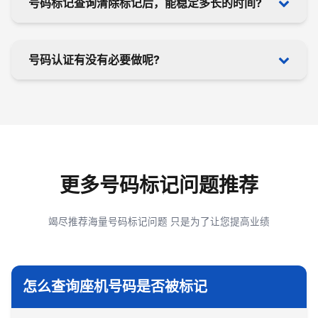
号码标记查询清除标记后，能稳定多长的时间?
足啊:
① 查询平台覆盖10+主流常用平台;
② 号码标记清除模式多元化，可自主参教程取消，
这个是根据您自身的业务拨打频率有关的，还和用户
可专业找我们取消;
号码认证有没有必要做呢?
的亲和态度有关，保持良好态度舒心沟通可保持更持
③ 号码标记清除后再后续的使用更为健壮。
久不被标记。
建议一定要选择靠谱覆盖齐全的查询平台，市面上目
这个是和每个人自身的需求情况而定的，一般业务稳
前存在很多銮舆充数的平台。
定在盈利的情况下建议做下认证，保持专业良好展
示。
更多号码标记问题推荐
竭尽推荐海量号码标记问题 只是为了让您提高业绩
怎么查询座机号码是否被标记