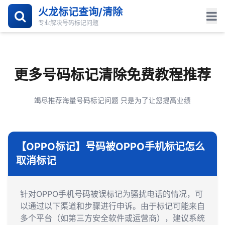
火龙标记查询/清除
专业解决号码标记问题
更多号码标记清除免费教程推荐
竭尽推荐海量号码标记问题 只是为了让您提高业绩
【OPPO标记】号码被OPPO手机标记怎么
取消标记
针对OPPO手机号码被误标记为骚扰电话的情况，可
以通过以下渠道和步骤进行申诉。由于标记可能来自
多个平台（如第三方安全软件或运营商），建议系统