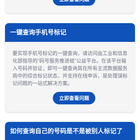
一键查询手机号标记
要实现手机号标记的一键查询，请访问由工业和信息
化部指导的“码号服务推进组”公益平台。在该平台输
入号码并验证，即可一键查询其在所有主流数据服务
商中的综合标记状态，并支持在线申诉，是处理误标
记问题的一站式解决方案。
立即查看问题
如何查询自己的号码是不是被别人标记了