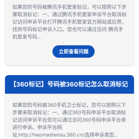
如果您的号码被腾讯手机管家标记，可以按照以下步
骤取消标记：一、通过腾讯手机管家申诉平台取消标
记‌访问申诉平台‌打开腾讯手机管家官方网站或应用，
找到号码标记申诉入口。您也可以通过访问 腾讯手
机管家号码...
立即查看问题
【360标记】号码被360标记怎么取消标记
如果您的号码被360手机卫士标记，您可以按照以下
步骤来取消标记：一、通过360号码申诉平台取消标
记‌访问申诉平台‌您可以通过访问360号码申诉平台来
进行申诉。申诉平台网
址:http://haomashensu.360.cn/‌选择申诉类型‌...