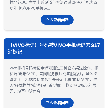
性地处理。主要申诉渠道与方法‌通过OPPO手机内置
功能申诉‌OPPO手机通...
立即查看问题
【VIVO标记】号码被VIVO手机标记怎么取
消标记
vivo手机号码标记申诉可通过三种官方渠道操作：‌手
机端“电话”APP、官网服务板块或客服热线‌，具体步
骤如下手机端快速申诉打开vivo手机“电话”APP，进
入“骚扰拦截”或“号码申诉”功能。找到被误标记的号
码，填写申诉信息...
立即查看问题